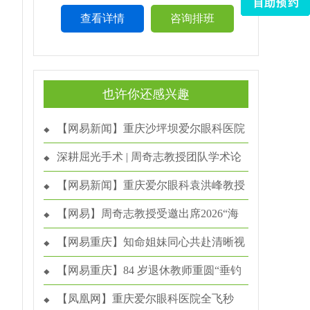
查看详情
咨询排班
也许你还感兴趣
【网易新闻】重庆沙坪坝爱尔眼科医院
陈春梅院长成功为39年麻痹性内斜视患者
深耕屈光手术 | 周奇志教授团队学术论
实施高难度矫正手术
文合集
【网易新闻】重庆爱尔眼科袁洪峰教授
为3岁患儿实施西藏首例儿童眼眶恶性肿瘤
【网易】周奇志教授受邀出席2026“海
手术成功“保命”
上之光”眼视光学与视觉科学学术盛会 引
【网易重庆】知命姐妹同心共赴清晰视
领屈光诊疗前沿交流
界 重庆沙坪坝爱尔眼科飞秒技术助圆环游
【网易重庆】84 岁退休教师重圆“垂钓
梦
梦”！重庆沙坪坝爱尔眼科飞秒白内障手术
【凤凰网】重庆爱尔眼科医院全飞秒