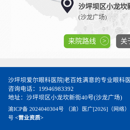
沙坪坝区小龙坎新
(沙龙广场)
>
来院路线
关
沙坪坝爱尔眼科医院|老百姓满意的专业眼科
咨询电话：19946983392
地址：沙坪坝区小龙坎新街40号(沙龙广场)
渝ICP备 2024040304号
（渝）医广[2026]（网络）
号
<营业资质>